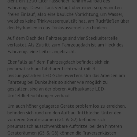
dient ein 1200 Liter fassender Tank im Aufbau des
Fahrzeugs. Dieser Tank verfügt über einen so genannten
EHRENABTEILUNG
freien Einlauf, also eine bauliche Vorrichtung, um Wasser,
welches keine Trinkwasserqualität hat, am Rückfließen über
NOTRUF 112
den Hydranten in das Trinkwassernetz zu hindern.
Auf dem Dach des Fahrzeugs sind vier Steckleiterteile
verlastet. Als Zutritt zum Fahrzeugdach ist am Heck des
Fahrzeugs eine Leiter angebracht.
Ebenfalls auf dem Fahrzeugdach befindet sich ein
pneumatisch ausfahrbarer Lichtmast mit 4
leistungsstarken LED-Scheinwerfern. Um das Arbeiten am
Fahrzeug bei Dunkelheit so sicher wie möglich zu
gestalten, sind an der oberen Aufbaukante LED-
Umfeldbeleuchtungen verbaut.
Um auch höher gelagerte Geräte problemlos zu erreichen,
befinden sich rund um den Aufbau Trittbleche. Unter den
vorderen Geräteräumen (G1 & G2) befinden sich
pneumatisch ausschwenkbare Auftritte, bei den hinteren
Geräteräumen (G5 & G6) können die Traversenkästen