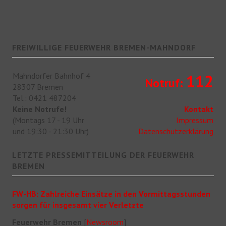
FREIWILLIGE FEUERWEHR BREMEN-MAHNDORF
Mahndorfer Bahnhof 4
112
Notruf:
28307 Bremen
Tel.: 0421 487204
Keine Notrufe!
Kontakt
(Montags 17 - 19 Uhr
Impressum
und 19:30 - 21:30 Uhr)
Datenschutzerklärung
LETZTE PRESSEMITTEILUNG DER FEUERWEHR
BREMEN
FW-HB: Zahlreiche Einsätze in den Vormittagsstunden
sorgen für insgesamt vier Verletzte
Feuerwehr Bremen
[
Newsroom
]