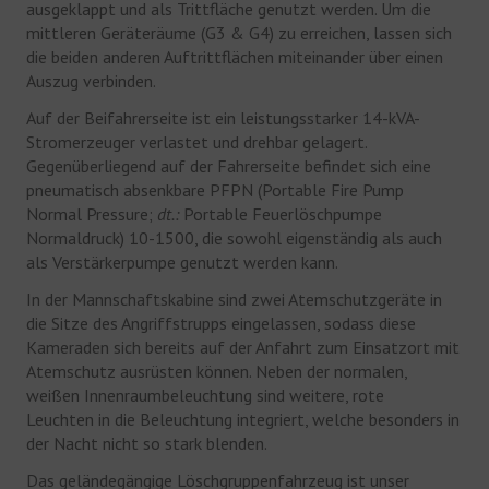
ausgeklappt und als Trittfläche genutzt werden. Um die
mittleren Geräteräume (G3 & G4) zu erreichen, lassen sich
die beiden anderen Auftrittflächen miteinander über einen
Auszug verbinden.
Auf der Beifahrerseite ist ein leistungsstarker 14-kVA-
Stromerzeuger verlastet und drehbar gelagert.
Gegenüberliegend auf der Fahrerseite befindet sich eine
pneumatisch absenkbare PFPN (Portable Fire Pump
Normal Pressure;
dt.:
Portable Feuerlöschpumpe
Normaldruck) 10-1500, die sowohl eigenständig als auch
als Verstärkerpumpe genutzt werden kann.
In der Mannschaftskabine sind zwei Atemschutzgeräte in
die Sitze des Angriffstrupps eingelassen, sodass diese
Kameraden sich bereits auf der Anfahrt zum Einsatzort mit
Atemschutz ausrüsten können. Neben der normalen,
weißen Innenraumbeleuchtung sind weitere, rote
Leuchten in die Beleuchtung integriert, welche besonders in
der Nacht nicht so stark blenden.
Das geländegängige Löschgruppenfahrzeug ist unser