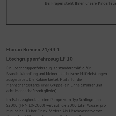
Bei Fragen steht Ihnen unsere Kinderfeu
Fahrzeuge
Gerätehaus
Historie
JUGENDFEUERWEHR
Florian Bremen 21/44-1
Jugendfeuerwehr
Löschgruppenfahrzeug LF 10
Bildergalerie
Ein Löschgruppenfahrzeug ist standardmäßig für
Brandbekämpfung und kleinere technische Hilfeleistungen
KINDERFEUERWEHR
ausgerüstet. Die Kabine bietet Platz für die
Mannschaftsstärke einer Gruppe (ein Einheitsführer und
Kinderfeuerwehr
acht Mannschaftsmitglieder).
Bildergalerie
Im Fahrzeugheck ist eine Pumpe vom Typ Schlingmann
S2000 (FPN 10-2000) verbaut, die 2000 Liter Wasser pro
FÖRDERVEREIN
Minute bei 10 bar Druck fördert. Als Löschwasservorrat