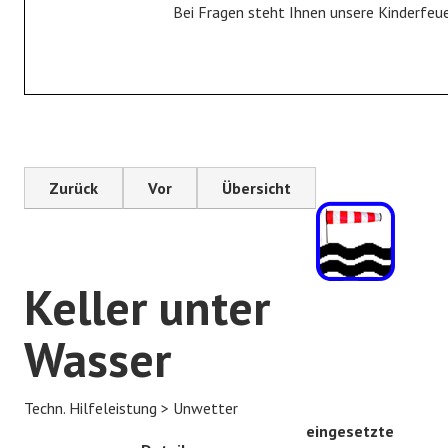
Bei Fragen steht Ihnen unsere Kinderfeu
Fahrzeuge
Gerätehaus
Historie
JUGENDFEUERWEHR
Zurück
Vor
Übersicht
Jugendfeuerwehr
Bildergalerie
Keller unter
KINDERFEUERWEHR
Kinderfeuerwehr
Wasser
Bildergalerie
Techn. Hilfeleistung > Unwetter
FÖRDERVEREIN
eingesetzte