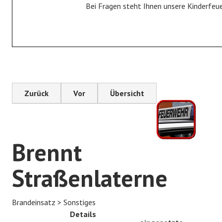
Bei Fragen steht Ihnen unsere Kinderfeu
Fahrzeuge
Gerätehaus
Historie
JUGENDFEUERWEHR
Zurück
Vor
Übersicht
Jugendfeuerwehr
Bildergalerie
Brennt
KINDERFEUERWEHR
Kinderfeuerwehr
Straßenlaterne
Bildergalerie
Brandeinsatz > Sonstiges
FÖRDERVEREIN
Details