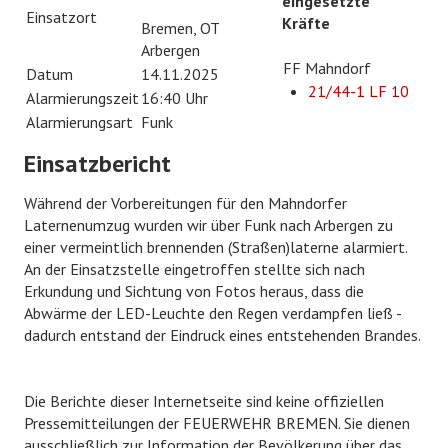
eingesetzte
Einsatzort
Kräfte
EHRENABTEILUNG
Bremen, OT
Arbergen
FF Mahndorf
Datum
14.11.2025
NOTRUF 112
21/44-1 LF 10
Alarmierungszeit
16:40 Uhr
Alarmierungsart
Funk
Einsatzbericht
Während der Vorbereitungen für den Mahndorfer
Laternenumzug wurden wir über Funk nach Arbergen zu
einer vermeintlich brennenden (Straßen)laterne alarmiert.
An der Einsatzstelle eingetroffen stellte sich nach
Erkundung und Sichtung von Fotos heraus, dass die
Abwärme der LED-Leuchte den Regen verdampfen ließ -
dadurch entstand der Eindruck eines entstehenden Brandes.
Die Berichte dieser Internetseite sind keine offiziellen
Pressemitteilungen der FEUERWEHR BREMEN. Sie dienen
ausschließlich zur Information der Bevölkerung über das